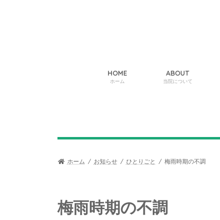
コ
ナ
ン
ビ
テ
ゲ
ン
ー
ツ
シ
へ
ョ
ス
ン
HOME
ABOUT
キ
に
ホーム
当院について
ッ
移
プ
動
ホーム
お知らせ
ひとりごと
梅雨時期の不調
梅雨時期の不調