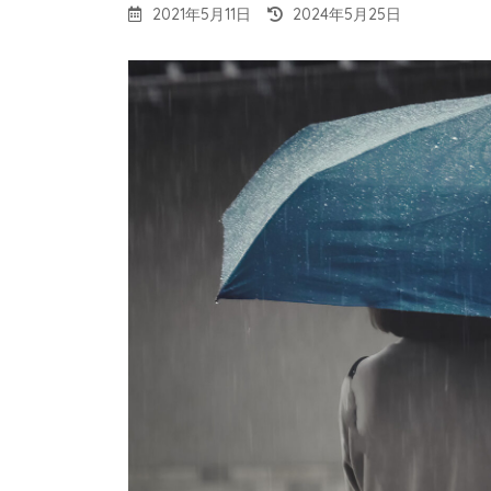
最
2021年5月11日
2024年5月25日
終
更
新
日
時
: