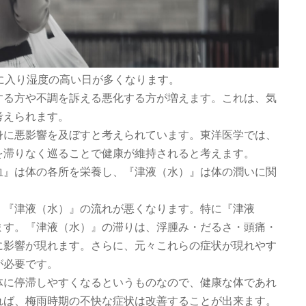
に入り湿度の高い日が多くなります。
する方や不調を訴える悪化する方が増えます。これは、気
考えられます。
身に悪影響を及ぼすと考えられています。東洋医学では、
を滞りなく巡ることで健康が維持されると考えます。
血』は体の各所を栄養し、『津液（水）』は体の潤いに関
』『津液（水）』の流れが悪くなります。特に『津液
ます。『津液（水）』の滞りは、浮腫み・だるさ・頭痛・
に影響が現れます。さらに、元々これらの症状が現れやす
が必要です。
体に停滞しやすくなるというものなので、健康な体であれ
れば、梅雨時期の不快な症状は改善することが出来ます。